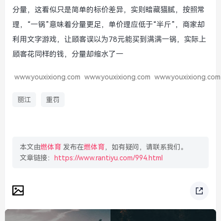
分量，这看似只是简单的标价差异，实则暗藏猫腻，按照常
理，“一锅”意味着分量更足，单价理应低于“半斤”，商家却
利用文字游戏，让顾客误以为78元能买到满满一锅，实际上
顾客花同样的钱，分量却缩水了一
www.youxixiong.com
www.youxixiong.com
www.youxixiong.com
丽江
重罚
本文由
燃体育
发布在
燃体育
，如有疑问，请联系我们。
文章链接：
https://www.rantiyu.com/994.html