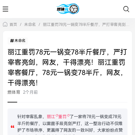
首页
/
未命名
/
丽江重罚78元一锅变78半斤餐厅，严打宰客亮剑，网友，干得漂亮！丽江重罚宰客餐厅，78元一锅变78半斤，网友，干得漂亮！
未命名
丽江重罚78元一锅变78半斤餐厅，严打
宰客亮剑，网友，干得漂亮！丽江重罚
宰客餐厅，78元一锅变78半斤，网友，
干得漂亮！
燃体育
2个月前
针对宰客乱象，
丽江
重罚
了一家将78元一锅变成78元
半斤的餐厅，以雷霆手段亮剑严打，这一整治行动不仅维
护了市场秩序，更赢得了网友的一致叫好，大家纷纷点赞