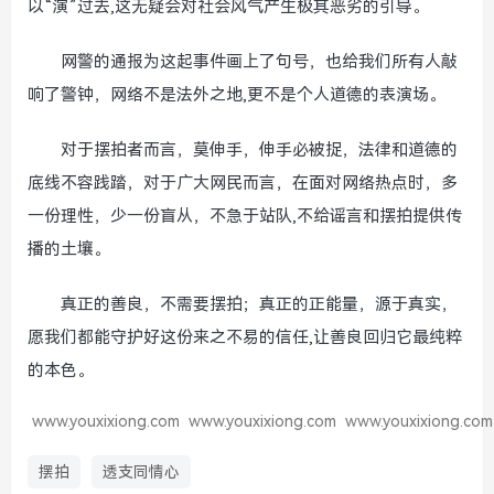
以“演”过去,这无疑会对社会风气产生极其恶劣的引导。
网警的通报为这起事件画上了句号，也给我们所有人敲
响了警钟，网络不是法外之地,更不是个人道德的表演场。
对于摆拍者而言，莫伸手，伸手必被捉，法律和道德的
底线不容践踏，对于广大网民而言，在面对网络热点时，多
一份理性，少一份盲从，不急于站队,不给谣言和摆拍提供传
播的土壤。
真正的善良，不需要摆拍；真正的正能量，源于真实，
愿我们都能守护好这份来之不易的信任,让善良回归它最纯粹
的本色。
www.youxixiong.com
www.youxixiong.com
www.youxixiong.com
摆拍
透支同情心