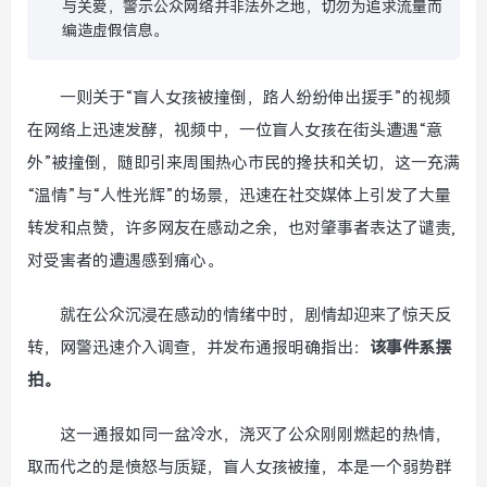
与关爱，警示公众网络并非法外之地，切勿为追求流量而
编造虚假信息。
一则关于“盲人女孩被撞倒，路人纷纷伸出援手”的视频
在网络上迅速发酵，视频中，一位盲人女孩在街头遭遇“意
外”被撞倒，随即引来周围热心市民的搀扶和关切，这一充满
“温情”与“人性光辉”的场景，迅速在社交媒体上引发了大量
转发和点赞，许多网友在感动之余，也对肇事者表达了谴责,
对受害者的遭遇感到痛心。
就在公众沉浸在感动的情绪中时，剧情却迎来了惊天反
转，网警迅速介入调查，并发布通报明确指出：
该事件系摆
拍。
这一通报如同一盆冷水，浇灭了公众刚刚燃起的热情，
取而代之的是愤怒与质疑，盲人女孩被撞，本是一个弱势群