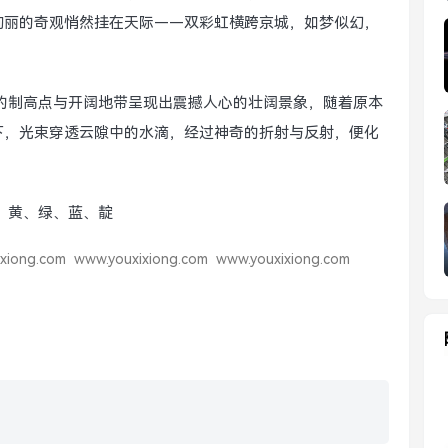
绚丽的奇观悄然挂在天际——双彩虹横跨京城，如梦似幻，
的制高点与开阔地带呈现出震撼人心的壮阔景象，随着原本
下，光束穿透云隙中的水滴，经过神奇的折射与反射，便化
、黄、绿、蓝、靛
xiong.com
www.youxixiong.com
www.youxixiong.com