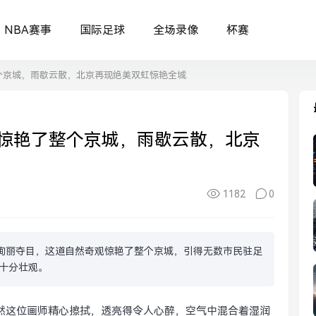
NBA赛事
国际足球
全场录像
杯赛
个京城，雨歇云散，北京再现绝美双虹惊艳全城
惊艳了整个京城，雨歇云散，北京
1182
0
绚丽夺目，这道自然奇观惊艳了整个京城，引得无数市民驻足
十分壮观。
然这位画师精心擦拭，透亮得令人心醉，空气中混合着湿润