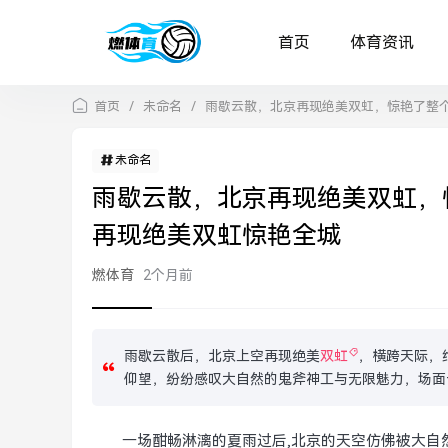
首页
体育资讯
首页
/
未命名
/
雨歇云散，北京再现绝美双虹，惊艳了整
未命名
雨歇云散，北京再现绝美双虹，
再现绝美双虹惊艳全城
燃体育
2个月前
雨歇云散后，北京上空再现绝美
双虹
，横跨天际，
仰望，纷纷感叹大自然的鬼斧神工与无限魅力，场面
一场酣畅淋漓的夏雨过后,北京的天空仿佛被大自