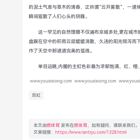
的泥土气息与草木的清香，正所谓“云开雾散”，一道
瞬间驱散了人们心头的阴霾。
这一罕见的自然馈赠不仅遍布京城多处,更在城市
盘踞在空中的积雨云层缓缓消散，久违的阳光倾泻而
作了天空中那道道完美的弧线。
举目远眺,内圈的主虹色彩最为浓郁饱满，红、橙
www.youxixiong.com
www.youxixiong.com
www.youxi
双虹
本文由
燃体育
发布在
燃体育
，如有疑问，请联系我们。
文章链接：
https://www.rantiyu.com/1328.html