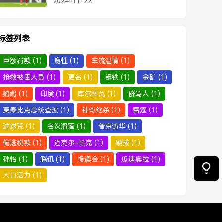
2024-11-22
标签列表
巨额罚款
(1)
魔性
(1)
车流温情
(1)
抢救被困人员
(1)
更名
(1)
钢铁
(1)
金矿
(1)
鹦鹉
(1)
印度
(1)
库尔图瓦
(1)
群骂人
(1)
莫桑比克总统查波
(1)
神奇绝杀
(1)
雷霆
(1)
进球荒
(1)
名次滑落
(1)
普京访华
(1)
偷逃税款
(1)
迈克尔-帕克
(1)
硬拔
(1)
孙怡
(1)
腾讯
(1)
慢读会
(1)
瓜迪奥拉
(1)
人口活力
(1)