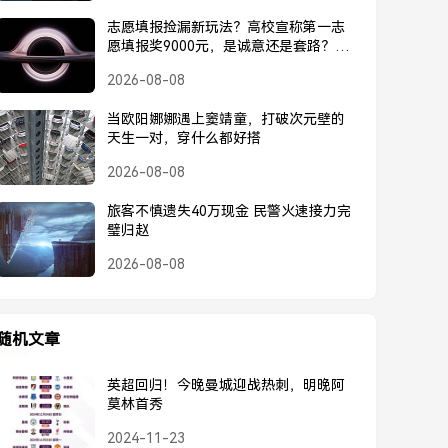
志愿填报捡漏新玩法？高校宣称第一志
愿填报奖9000元，是诚意还是套路？高
校宣称第一志愿奖9000元，是诚意还是
2026-08-08
套路？
当欧阳娜娜遇上窦靖童，打破次元壁的
天生一对，穿什么都好搭
2026-08-08
旅客不慎遗失40万现金 民警火速接力完
璧归赵
2026-08-08
随机文章
英超回归！今晚曼城迎战热刺，明晚阿
莫林首秀
2024-11-23