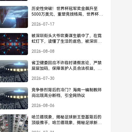
历史性突破！世界杯冠军奖金飙升至
5000万美元，重塑竞技格局，世界杯冠
军奖金飙升至5000万美元，历史性突破
2026-07-17
重塑竞技格局
被深圳街头大爷吹奏谋生戳中了，在霓
虹灯下，读懂了生活的底色，被深圳街
头大爷吹奏戳中，霓虹灯下的生活底色
2026-08-08
省卫健委回应不许临时请假言论，严禁
层层加码，保障医护人员合法权益，省
卫健委回应不许临时请假言论，严禁层
2026-07-30
层加码，保障医护人员合法权益
竞争惨烈背后的冷门？海南一编制教师
岗出现高分断档，引全网热议
2026-08-06
哈兰德现象，揭秘足球新王登基背后的
顶级推手，哈兰德现象，揭秘足球新王
登基背后的顶级推手