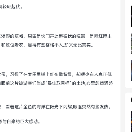
风轻轻起伏。
水浸湿的草帽，周围是快门声此起彼伏的喧嚣，是网红博主
和这位老农，显得有些格格不入,却又无比真实。
丝带，习惯了在麦田里铺上红布做背景，却很少有人真正低
眼前这片被游客们当成“最佳取景框”的土地,心里忽然涌起
，看着这片金色的海洋在阳光下闪耀,眼眶突然有些发热。
惫与自豪的巨大感动。