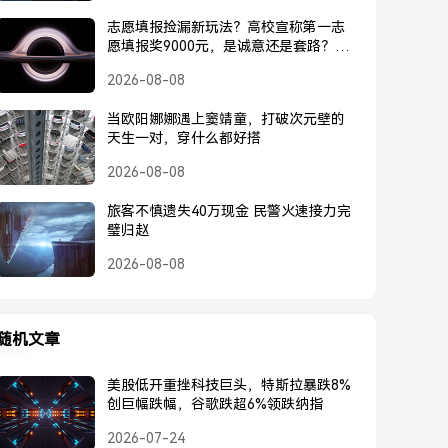
志愿填报捡漏新玩法？高校宣称第一志
愿填报奖9000元，是诚意还是套路？高
校宣称第一志愿奖9000元，是诚意还是
2026-08-08
套路？
当欧阳娜娜遇上窦靖童，打破次元壁的
天生一对，穿什么都好搭
2026-08-08
旅客不慎遗失40万现金 民警火速接力完
璧归赵
2026-08-08
随机文章
美股低开重挫科技巨头，特斯拉暴跌8%
创巨幅跌幅，谷歌跌超6%领跌纳指
2026-07-24