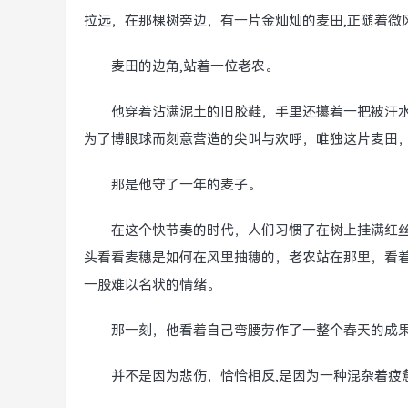
拉远，在那棵树旁边，有一片金灿灿的麦田,正随着微
麦田的边角,站着一位老农。
他穿着沾满泥土的旧胶鞋，手里还攥着一把被汗
为了博眼球而刻意营造的尖叫与欢呼，唯独这片麦田，
那是他守了一年的麦子。
在这个快节奏的时代，人们习惯了在树上挂满红
头看看麦穗是如何在风里抽穗的，老农站在那里，看着
一股难以名状的情绪。
那一刻，他看着自己弯腰劳作了一整个春天的成果
并不是因为悲伤，恰恰相反,是因为一种混杂着疲