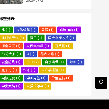
2026-07-21
标签列表
他
(1)
身体倾斜
(1)
兽医
(1)
喷流加速
(1)
强对流天气
(1)
夏日
(1)
国产存储芯片
(1)
河南公厕
(1)
被困集装箱
(1)
丑八怪
(1)
34分大胜
(1)
3
(1)
花农之殇
(1)
安全防线
(1)
王虹
(2)
自杀离世
(1)
热血
(1)
甄子丹
(1)
作秀
(1)
国产手撕钢
(1)
硬核过夏
(1)
中国男篮
(1)
价值重估
(1)
中央大街
(1)
人猫拉锯战
(1)