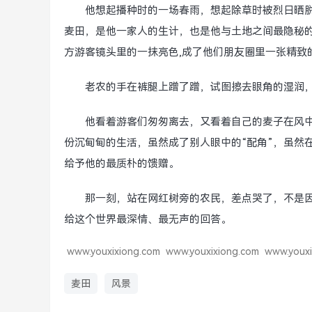
他想起播种时的一场春雨，想起除草时被烈日晒
麦田，是他一家人的生计，也是他与土地之间最隐秘
方游客镜头里的一抹亮色,成了他们朋友圈里一张精致
老农的手在裤腿上蹭了蹭，试图擦去眼角的湿润，
他看着游客们匆匆离去，又看着自己的麦子在风
份沉甸甸的生活，虽然成了别人眼中的“配角”，虽然
给予他的最质朴的馈赠。
那一刻，站在网红树旁的农民，差点哭了，不是
给这个世界最深情、最无声的回答。
www.youxixiong.com
www.youxixiong.com
www.youxi
麦田
风景