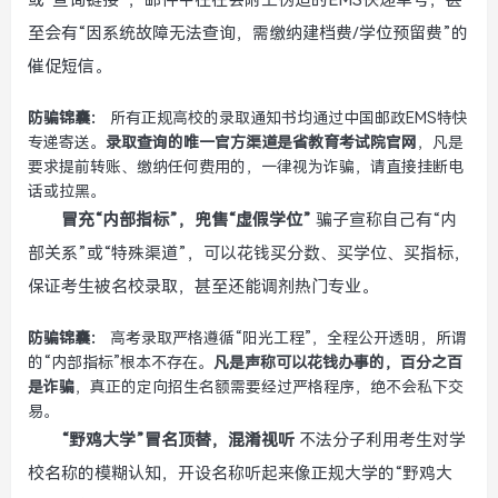
或“查询链接”，邮件中往往会附上伪造的EMS快递单号，甚
至会有“因系统故障无法查询，需缴纳建档费/学位预留费”的
催促短信。
防骗锦囊：
所有正规高校的录取通知书均通过中国邮政EMS特快
专递寄送。
录取查询的唯一官方渠道是省教育考试院官网
，凡是
要求提前转账、缴纳任何费用的，一律视为诈骗，请直接挂断电
话或拉黑。
冒充“内部指标”，兜售“虚假学位”
骗子宣称自己有“内
部关系”或“特殊渠道”，可以花钱买分数、买学位、买指标，
保证考生被名校录取，甚至还能调剂热门专业。
防骗锦囊：
高考录取严格遵循“阳光工程”，全程公开透明，所谓
的“内部指标”根本不存在。
凡是声称可以花钱办事的，百分之百
是诈骗
，真正的定向招生名额需要经过严格程序，绝不会私下交
易。
“野鸡大学”冒名顶替，混淆视听
不法分子利用考生对学
校名称的模糊认知，开设名称听起来像正规大学的“野鸡大