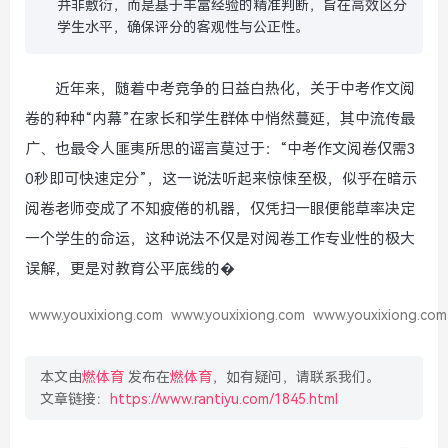
并非敷衍，而是基于丰富经验的精准判断，旨在高效区分
学生水平，确保评分的客观性与公正性。
近年来，随着中考竞争的日益白热化，关于中考作文阅
卷的种种“内幕”在家长和学生群体中悄然蔓延，其中流传最
广、也最令人匪夷所思的谣言莫过于：“中考作文阅卷仅需3
0秒即可快速定分”，这一说法听起来惊悚至极，似乎在暗示
阅卷老师变成了不知疲倦的机器，仅凭扫一眼便能草率决定
一个学生的命运，这种说法不仅是对阅卷工作专业性的极大
误解，更是对教育公平底线的�
www.youxixiong.com
www.youxixiong.com
www.youxixiong.com
本文由
燃体育
发布在
燃体育
，如有疑问，请联系我们。
文章链接：
https://www.rantiyu.com/1845.html