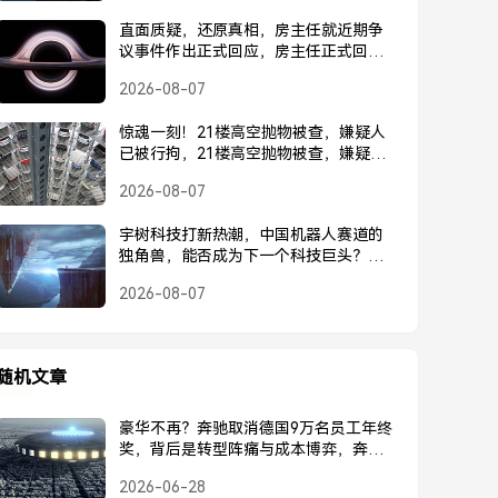
直面质疑，还原真相，房主任就近期争
议事件作出正式回应，房主任正式回应
近期争议事件
2026-08-07
惊魂一刻！21楼高空抛物被查，嫌疑人
已被行拘，21楼高空抛物被查，嫌疑人
已被行拘
2026-08-07
宇树科技打新热潮，中国机器人赛道的
独角兽，能否成为下一个科技巨头？宇
树科技打新热潮，中国机器人独角兽能
2026-08-07
否成为下一个科技巨头？
随机文章
豪华不再？奔驰取消德国9万名员工年终
奖，背后是转型阵痛与成本博弈，奔驰
取消德国9万员工年终奖，豪华不再，转
2026-06-28
型阵痛与成本博弈