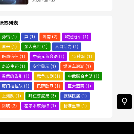
2026-05-02
标签列表
孙怡
(1)
笋
(1)
湖南
(2)
欧冠冠军
(1)
国米
(1)
亲人离世
(1)
人口活力
(1)
医患信任
(1)
中美元首会晤
(1)
13秒06
(1)
奇迹生还
(1)
安全警示
(1)
燃油车退潮
(1)
温柔的告别
(1)
竞争加剧
(1)
中俄联合声明
(1)
厦门拉拉队
(1)
巴萨欧冠
(1)
巨大酒窝
(1)
上海队
(1)
拜仁慕尼黑
(3)
藏族民居
(1)
回响
(2)
霍尔木兹海峡
(1)
精准重塑
(1)