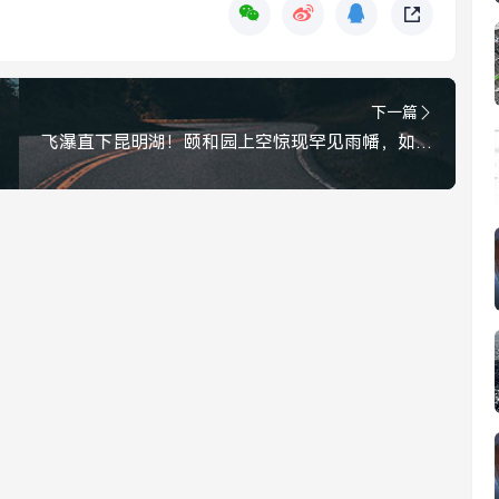
下一篇
飞瀑直下昆明湖！颐和园上空惊现罕见雨幡，如入仙境，颐和园上空惊现罕见雨幡，状若飞瀑直下昆明湖