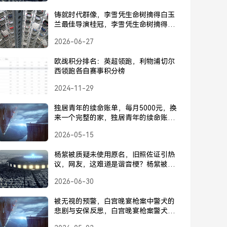
铸就时代群像，李雪凭生命树摘得白玉
兰最佳导演桂冠，李雪凭生命树摘得白
玉兰最佳导演桂冠
2026-06-27
欧战积分排名：英超领跑，利物浦切尔
西领跑各自赛事积分榜
2024-11-29
独居青年的续命账单，每月5000元，换
来一个完整的家，独居青年的续命账
单，每月5000元，换来一个完整的家
2026-05-15
杨紫被质疑未使用原名，旧照佐证引热
议，网友，这难道是谐音梗？杨紫被疑
未用原名，旧照佐证引热议，难道是谐
2026-06-30
音梗？
被无视的预警，白宫晚宴枪案中警犬的
悲剧与安保反思，白宫晚宴枪案警犬悲
剧，被忽视的预警与安保反思