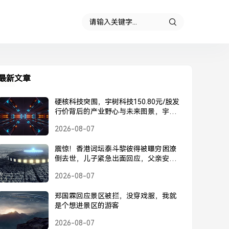
最新文章
硬核科技突围，宇树科技150.80元/股发
行价背后的产业野心与未来图景，宇树
科技150.80元/股发行价，硬核科技突围
2026-08-07
背后的产业野心与未来图景
震惊！香港词坛泰斗黎彼得被曝穷困潦
倒去世，儿子紧急出面回应，父亲安
好，并未离世，黎彼得被曝去世？儿子
2026-08-07
紧急回应，父亲安好并未离世
郑国霖回应景区被拦，没穿戏服，我就
是个想进景区的游客
2026-08-07