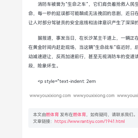
消防车被誉为“生命之车”，它们肩负着抢救人民
命，每一秒的延误都可能酿成无法挽回的悲剧，近日
让人对部分驾驶员的安全底线和法律意识产生了深深
据报道，事发当日，在长沙某主干道上，一辆正
在黄金时间内赶赴现场，当这辆“生命战车”临近时，
动减速避让，反而加速前行，甚至无视消防车的变道
段，险象环生。
<p style="text-indent: 2em
www.youxixiong.com
www.youxixiong.com
www.youxi
本文由
燃体育
发布在
燃体育
，如有疑问，请联系我们。
文章链接：
https://www.rantiyu.com/1941.html