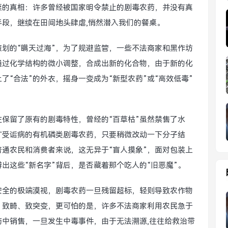
栗的真相：许多曾经被国家明令禁止的剧毒农药，并没有真
手段，继续在田间地头肆虐,悄然潜入我们的餐桌。
策划的“瞒天过海”，为了规避监管，一些不法商家和黑作坊
通过化学结构的微小调整，合成出新的化合物，由于新的化
“合法”的外衣，摇身一变成为“新型农药”或“高效低毒”
往保留了原有的剧毒特性，曾经的“百草枯”虽然禁售了水
广受诟病的有机磷类剧毒农药，只要稍微改动一下分子结
通农民和消费者来说，这无异于“盲人摸象”，面对包装上
出这些“新名字”背后，是否藏着那个吃人的“旧恶魔”。
安全的极端漠视，剧毒农药一旦残留超标，轻则导致农作物
、致畸、致突变，更可怕的是，许多不法商家利用农民急于
药中销售，一旦发生中毒事件，由于无法溯源,往往给救治带