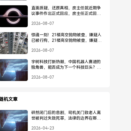
直面质疑，还原真相，房主任就近期争
议事件作出正式回应，房主任正式回应
近期争议事件
2026-08-07
惊魂一刻！21楼高空抛物被查，嫌疑人
已被行拘，21楼高空抛物被查，嫌疑人
已被行拘
2026-08-07
宇树科技打新热潮，中国机器人赛道的
独角兽，能否成为下一个科技巨头？宇
树科技打新热潮，中国机器人独角兽能
2026-08-07
否成为下一个科技巨头？
随机文章
砰然闭门后的悲剧，司机关门致老人离
世被判过失致死罪，法律的边界在哪
里？砰然闭门酿悲剧，司机致老人离世
2026-04-23
被判过失致死罪