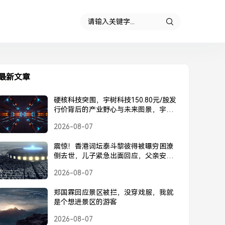
最新文章
硬核科技突围，宇树科技150.80元/股发
行价背后的产业野心与未来图景，宇树
科技150.80元/股发行价，硬核科技突围
2026-08-07
背后的产业野心与未来图景
震惊！香港词坛泰斗黎彼得被曝穷困潦
倒去世，儿子紧急出面回应，父亲安
好，并未离世，黎彼得被曝去世？儿子
2026-08-07
紧急回应，父亲安好并未离世
郑国霖回应景区被拦，没穿戏服，我就
是个想进景区的游客
2026-08-07