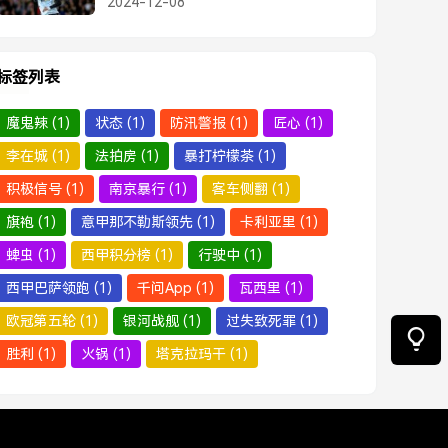
2024-12-08
标签列表
魔鬼辣
(1)
状态
(1)
防汛警报
(1)
匠心
(1)
李在城
(1)
法拍房
(1)
暴打柠檬茶
(1)
积极信号
(1)
南京暴行
(1)
客车侧翻
(1)
旗袍
(1)
意甲那不勒斯领先
(1)
卡利亚里
(1)
蜱虫
(1)
西甲积分榜
(1)
行驶中
(1)
西甲巴萨领跑
(1)
千问App
(1)
瓦西里
(1)
欧冠第五轮
(1)
银河战舰
(1)
过失致死罪
(1)
胜利
(1)
火锅
(1)
塔克拉玛干
(1)