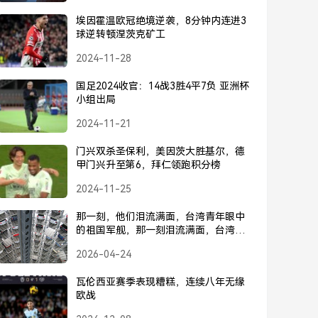
埃因霍温欧冠绝境逆袭，8分钟内连进3
球逆转顿涅茨克矿工
2024-11-28
国足2024收官：14战3胜4平7负 亚洲杯
小组出局
2024-11-21
门兴双杀圣保利，美因茨大胜基尔，德
甲门兴升至第6，拜仁领跑积分榜
2024-11-25
那一刻，他们泪流满面，台湾青年眼中
的祖国军舰，那一刻泪流满面，台湾青
年眼中的祖国军舰
2026-04-24
瓦伦西亚赛季表现糟糕，连续八年无缘
欧战