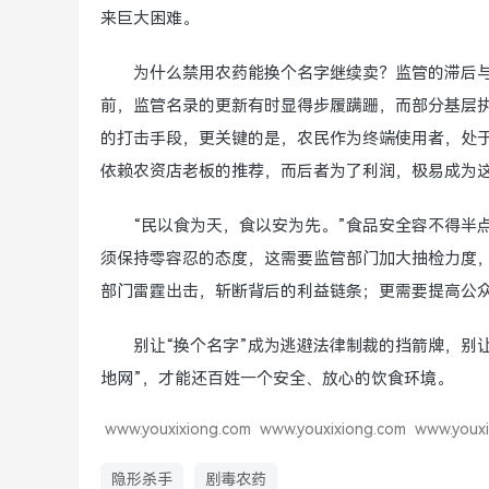
来巨大困难。
为什么禁用农药能换个名字继续卖？监管的滞后
前，监管名录的更新有时显得步履蹒跚，而部分基层
的打击手段，更关键的是，农民作为终端使用者，处
依赖农资店老板的推荐，而后者为了利润，极易成为这
“民以食为天，食以安为先。”食品安全容不得半
须保持零容忍的态度，这需要监管部门加大抽检力度
部门雷霆出击，斩断背后的利益链条；更需要提高公众
别让“换个名字”成为逃避法律制裁的挡箭牌，别
地网”，才能还百姓一个安全、放心的饮食环境。
www.youxixiong.com
www.youxixiong.com
www.youxi
隐形杀手
剧毒农药