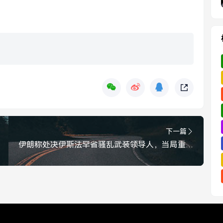
下一篇
伊朗称处决伊斯法罕省骚乱武装领导人，当局重申维护安全决心，伊朗处决伊斯法罕省骚乱武装领导人，当局重申维护安全决心