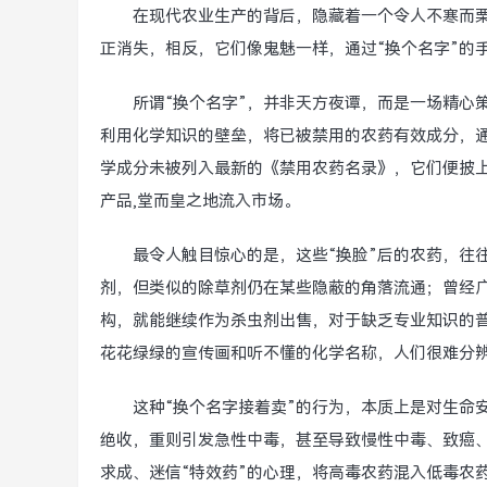
在现代农业生产的背后，隐藏着一个令人不寒而
正消失，相反，它们像鬼魅一样，通过“换个名字”的
所谓“换个名字”，并非天方夜谭，而是一场精心
利用化学知识的壁垒，将已被禁用的农药有效成分，
学成分未被列入最新的《禁用农药名录》，它们便披上了
产品,堂而皇之地流入市场。
最令人触目惊心的是，这些“换脸”后的农药，往
剂，但类似的除草剂仍在某些隐蔽的角落流通；曾经
构，就能继续作为杀虫剂出售，对于缺乏专业知识的普
花花绿绿的宣传画和听不懂的化学名称，人们很难分辨
这种“换个名字接着卖”的行为，本质上是对生命
绝收，重则引发急性中毒，甚至导致慢性中毒、致癌
求成、迷信“特效药”的心理，将高毒农药混入低毒农