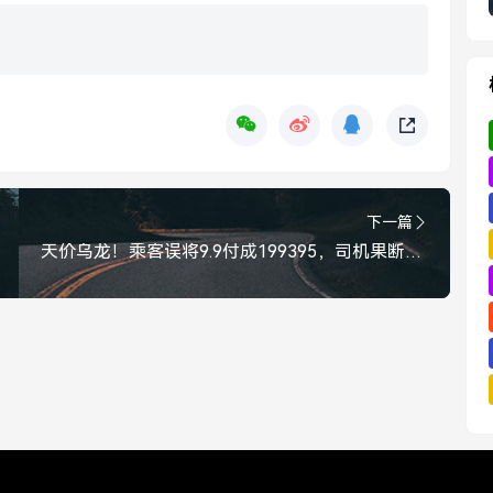
下一篇
天价乌龙！乘客误将9.9付成199395，司机果断报警，结局暖心，误付19万！司机果断报警，结局暖心