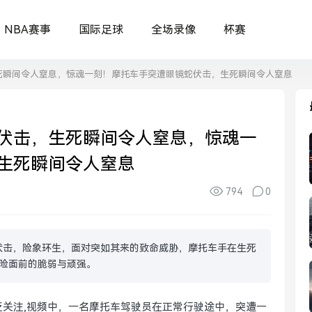
NBA赛事
国际足球
全场录像
杯赛
死瞬间令人窒息，惊魂一刻！摩托车手突遭眼镜蛇伏击，生死瞬间令人窒息
伏击，生死瞬间令人窒息，惊魂一
生死瞬间令人窒息
794
0
伏击，险象环生，面对突如其来的致命威胁，摩托车手在生死
险面前的脆弱与顽强。
关注,视频中，一名摩托车驾驶员在正常行驶途中，突遭一