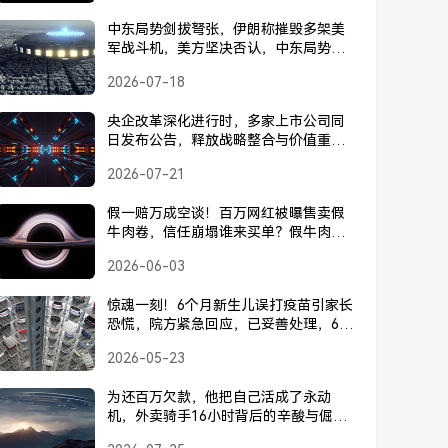
中东局势剑拔弩张，伊朗称摧毁多架美
军战斗机，美方坚决否认，中东局势剑
拔弩张，伊朗称摧毁多架美军战机，美
2026-07-18
方坚决否认
央企改革深化进行时，多家上市公司同
日发布公告，释放战略整合与价值重估
信号，央企改革深化，多家上市公司同
2026-07-21
日公告释放战略整合与价值重估信号
假一赔万成空谈！百万网红被曝售卖假
牛肉卷，信任崩塌谁来买单？假牛肉卷
翻车！假一赔万成空谈，百万网红透支
2026-06-03
的信任谁来买单？
惊魂一刻！6个月新生儿误打疫苗引家长
恐慌，院方紧急回应，已妥善处理，6个
月新生儿误打疫苗引恐慌，院方回应已
2026-05-23
妥善处理
为还百万欠款，他把自己活成了永动
机，外卖骑手16小时背后的辛酸与倔
强，活成永动机！外卖骑手16小时连轴