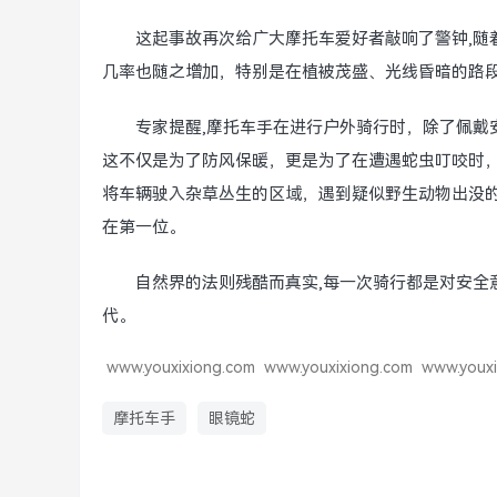
这起事故再次给广大摩托车爱好者敲响了警钟,随
几率也随之增加，特别是在植被茂盛、光线昏暗的路
专家提醒,摩托车手在进行户外骑行时，除了佩戴
这不仅是为了防风保暖，更是为了在遭遇蛇虫叮咬时
将车辆驶入杂草丛生的区域，遇到疑似野生动物出没
在第一位。
自然界的法则残酷而真实,每一次骑行都是对安全
代。
www.youxixiong.com
www.youxixiong.com
www.youxi
摩托车手
眼镜蛇