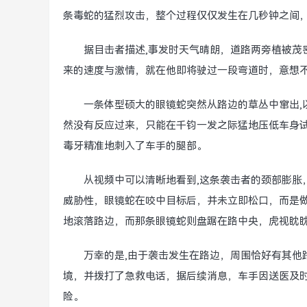
条毒蛇的猛烈攻击，整个过程仅仅发生在几秒钟之间
据目击者描述,事发时天气晴朗，道路两旁植被茂
来的速度与激情，就在他即将驶过一段弯道时，意想
一条体型硕大的眼镜蛇突然从路边的草丛中窜出,
然没有反应过来，只能在千钧一发之际猛地压低车身
毒牙精准地刺入了车手的腿部。
从视频中可以清晰地看到,这条袭击者的颈部膨胀
威胁性，眼镜蛇在咬中目标后，并未立即松口，而是
地滚落路边，而那条眼镜蛇则盘踞在路中央，虎视眈
万幸的是,由于袭击发生在路边，周围恰好有其他
境，并拨打了急救电话，据后续消息，车手因送医及
险。