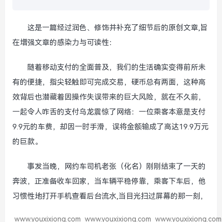
这是一篇经过润色、修饰并补充了细节后的原创文章,旨
在增强文章的感染力与可读性：
随着移动支付的全面普及，我们的生活确实变得前所未
有的便捷，指尖轻触即可完成交易，硬币总有两面，这种高
效背后也潜藏着因操作失误带来的巨大风险，就在不久前，
一起令人咋舌的支付乌龙震惊了网络：一位乘客本意是支付
9.9元的车费，却因一时手滑，误将金额输成了高达19.9万元
的巨款。
事发当晚，网约车司机老张（化名）刚刚结束了一天的
奔波，正准备收车回家，当车辆平稳停靠，乘客下车后，他
习惯性地打开手机查看后台流水,当目光扫过屏幕的那一刻，
www.youxixiong.com
www.youxixiong.com
www.youxixiong.com