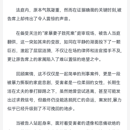
法庭内，原本气氛凝重，然而在证据确凿的关键时刻,被
告席上却传出了令人震惊的声音。
在备受关注的“家暴妻子致死案”庭审现场，被告人当庭
翻供，这一突如其来的变故，如同在平静的湖面投下了一颗
巨石，激起了层层涟漪，不仅让在场的律师和法官措手不及,
更让原告席上的家属陷入了难以置信的绝望之中。
回顾案情，这不仅仅是一起简单的刑事案件，更是一段
被暴力撕裂的家庭悲剧，受害者是一位柔弱的女性，长期生
活在丈夫的拳打脚踢之下，虽然她曾尝试逃离，甚至可能发
出过求救信号，但最终仍没能逃脱死亡的命运，案发时,暴力
似乎已经升级到了不可挽回的地步。
当被告人站起身来，面对着受害者的遗像和悲痛欲绝的