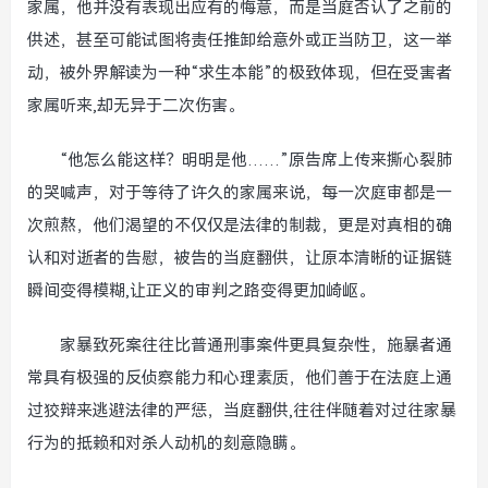
家属，他并没有表现出应有的悔意，而是当庭否认了之前的
供述，甚至可能试图将责任推卸给意外或正当防卫，这一举
动，被外界解读为一种“求生本能”的极致体现，但在受害者
家属听来,却无异于二次伤害。
“他怎么能这样？明明是他……”原告席上传来撕心裂肺
的哭喊声，对于等待了许久的家属来说，每一次庭审都是一
次煎熬，他们渴望的不仅仅是法律的制裁，更是对真相的确
认和对逝者的告慰，被告的当庭翻供，让原本清晰的证据链
瞬间变得模糊,让正义的审判之路变得更加崎岖。
家暴致死案往往比普通刑事案件更具复杂性，施暴者通
常具有极强的反侦察能力和心理素质，他们善于在法庭上通
过狡辩来逃避法律的严惩，当庭翻供,往往伴随着对过往家暴
行为的抵赖和对杀人动机的刻意隐瞒。