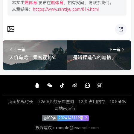
本文由
燃体育
发布在
燃体育
，如有疑问，请联系我们。
文章链接：
https://www.rantiyu.com/814.html
上一篇
下一篇
天价乌龙！乘客误将9.9付成199395，司机果断报警，结局暖心，误付19万！司机果断报警，结局暖心
是矫揉造作的煽情，还是成长的必修课？家长抵制成人礼背后的深层博弈，家长抵制成人礼，是矫揉造作的煽情，还是成长的必修课？
页面加载时长：0.260秒 数据库查询：12次 占用内存：10.84MB
网站已运行：
苏ICP备
2024143119号-2
投诉建议 example@example.com