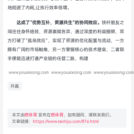
地规避了内耗,让执行效率倍增。
达成了“优势互补，资源共生”的协同效应。
铁杆朋友之
间往往身怀绝技，资源禀赋各异，通过深度的利益捆绑，双
方打破了“孤岛效应”，实现了资源的优化配置与流动，一方
拥有广阔的市场触角，另一方掌握核心的技术壁垒，二者联
手便能迅速打通产业链的任督二脉，构建
www.youxixiong.com
www.youxixiong.com
www.youxixiong.com
共赢
本文由
燃体育
发布在
燃体育
，如有疑问，请联系我们。
文章链接：
https://www.rantiyu.com/816.html