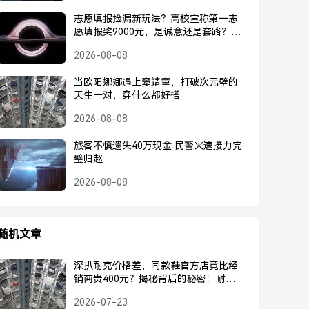
志愿填报捡漏新玩法？高校宣称第一志
愿填报奖9000元，是诚意还是套路？高
校宣称第一志愿奖9000元，是诚意还是
2026-08-08
套路？
当欧阳娜娜遇上窦靖童，打破次元壁的
天生一对，穿什么都好搭
2026-08-08
旅客不慎遗失40万现金 民警火速接力完
璧归赵
2026-08-08
随机文章
深扒耐克价格差，同款鞋官方店竟比经
销商贵400元？揭秘背后的秘密！耐克官
方店竟比经销商贵400元？深扒同款鞋价
2026-07-23
格差背后的秘密