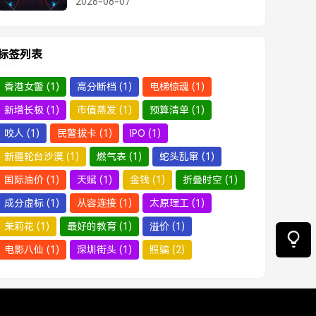
2026-08-07
标签列表
香港女警
(1)
高分断档
(1)
电梯惊魂
(1)
新增长极
(1)
市值蒸发
(1)
预算清单
(1)
咬人
(1)
民警拔卡
(1)
IPO
(1)
新疆轮台沙漠
(1)
燃气表
(1)
蛇头乱窜
(1)
国际油价
(1)
天赋
(1)
金钱
(1)
折叠时空
(1)
成分虚标
(1)
从容连接
(1)
太原理工
(1)
茉莉花
(1)
最好的教育
(1)
溢价
(1)
电影八仙
(1)
深圳街头
(1)
照骗
(2)