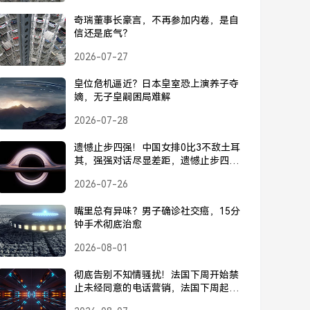
奇瑞董事长豪言，不再参加内卷，是自
信还是底气？
2026-07-27
皇位危机逼近？日本皇室恐上演养子夺
嫡，无子皇嗣困局难解
2026-07-28
遗憾止步四强！中国女排0比3不敌土耳
其，强强对话尽显差距，遗憾止步四
强！中国女排0比3不敌土耳其，强强对
2026-07-26
话尽显差距
嘴里总有异味？男子确诊社交癌，15分
钟手术彻底治愈
2026-08-01
彻底告别不知情骚扰！法国下周开始禁
止未经同意的电话营销，法国下周起禁
止未经同意的电话营销