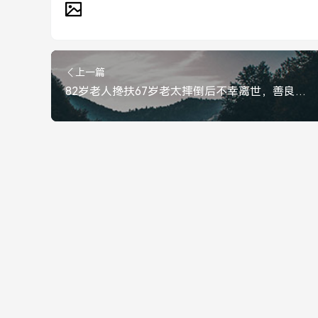
上一篇
82岁老人搀扶67岁老太摔倒后不幸离世，善良的背影令人泪目，82岁老人搀扶摔倒老太不幸离世，善良背影令人泪目